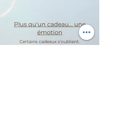
Plus qu'un cadeau… une
émotion
Certains cadeaux s'oublient.
D'autres deviennent des souvenirs.
Avec une carte cadeau
L'Atypique des
Fouleries
, offrez une escapade où
confort,
bien-être
et authenticité se
rencontrent au cœur d'un lieu
troglodyte unique.
Une idée originale pour célébrer un
anniversaire, un mariage, Noël, la Saint-
Valentin ou simplement faire plaisir à