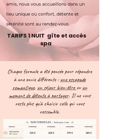
amis, nous vous accueillons dans un
lieu unique où confort, détente et
sérénité sont au rendez-vous.
TARIFS 1 NUIT gîte et accés
spa
Chaque formule a été pensée pour répondre
à une envie différente :
une escapade
romantique
,
un séjour bien-être
ou
un
moment de détente à partager
. Il ne vous
reste plus qu'à choisir celle qui vous
ressemble.